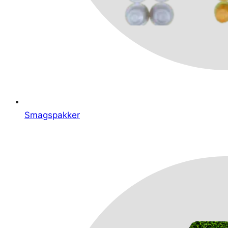
Smagspakker