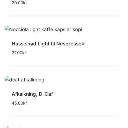
20.00
kr.
Hasselnød Light til Nespresso®
27.00
kr.
Afkalkning, D-Caf
45.00
kr.