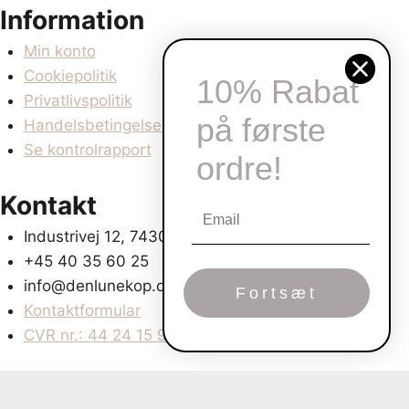
Information
Min konto
Cookiepolitik
10% Rabat
Privatlivspolitik
på første
Handelsbetingelser
Se kontrolrapport
ordre!
Kontakt
Industrivej 12, 7430 Ikast
+45 40 35 60 25
info@denlunekop.dk
Fortsæt
Kontaktformular
CVR nr.: 44 24 15 95