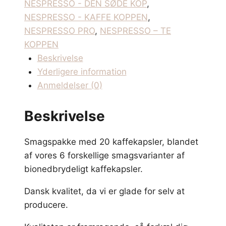
antal
NESPRESSO - DEN SØDE KOP
,
NESPRESSO - KAFFE KOPPEN
,
NESPRESSO PRO
,
NESPRESSO – TE
KOPPEN
Beskrivelse
Yderligere information
Anmeldelser (0)
Beskrivelse
Smagspakke med 20 kaffekapsler, blandet
af vores 6 forskellige smagsvarianter af
bionedbrydeligt kaffekapsler.
Dansk kvalitet, da vi er glade for selv at
producere.