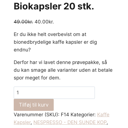
Biokapsler 20 stk.
49.00
kr.
Original
40.00
kr.
Current
price
price
Er du ikke helt overbevist om at
was:
is:
bionedbrydelige kaffe kapsler er dig
49.00kr..
40.00kr..
endnu?
Derfor har vi lavet denne prøvepakke, så
du kan smage alle varianter uden at betale
spor meget for dem.
Prøvepakke
af
Tilføj til kurv
Biokapsler
20
Varenummer (SKU):
F14
Kategorier:
Kaffe
stk.
Kapsler
,
NESPRESSO - DEN SUNDE KOP
,