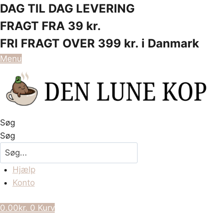
Skip
DAG TIL DAG LEVERING
to
FRAGT FRA 39 kr.
content
FRI FRAGT OVER 399 kr. i Danmark
Menu
Søg
Søg
Hjælp
Konto
0.00
kr.
0
Kurv