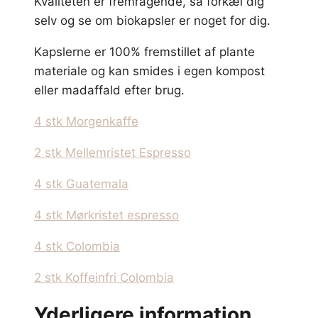
Kvaliteten er fremragende, så forkæl dig
selv og se om biokapsler er noget for dig.
Kapslerne er 100% fremstillet af plante
materiale og kan smides i egen kompost
eller madaffald efter brug.
4 stk Morgenkaffe
2 stk Mellemristet Espresso
4 stk Guatemala
4 stk Mørkristet espresso
4 stk Colombia
2 stk Koffeinfri Colombia
Yderligere information