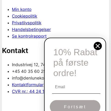
Min konto
Cookiepolitik
Privatlivspolitik
Handelsbetingelser
Se kontrolrapport
Kontakt
10% Rabat
på første
Industrivej 12, 7430 Ikast
ordre!
+45 40 35 60 25
info@denlunekop.dk
Kontaktformular
CVR nr.: 44 24 15 95
Fortsæt