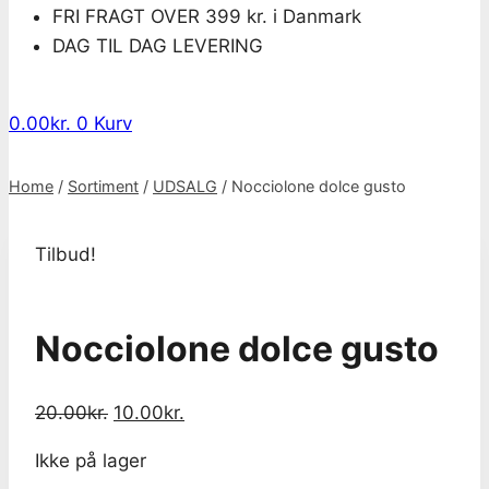
FRI FRAGT OVER 399 kr. i Danmark
DAG TIL DAG LEVERING
0.00
kr.
0
Kurv
Home
/
Sortiment
/
UDSALG
/
Nocciolone dolce gusto
Tilbud!
Nocciolone dolce gusto
Original
Current
20.00
kr.
10.00
kr.
price
price
Ikke på lager
was:
is: