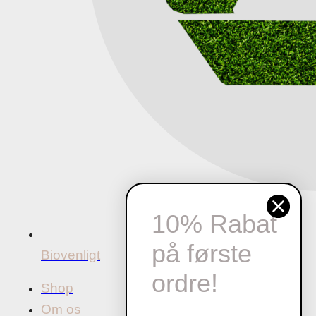
10% Rabat
på første
Biovenligt
ordre!
Shop
Om os