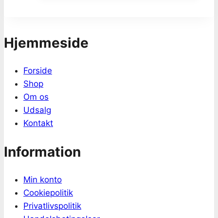
37.00kr..
29.00kr..
Hjemmeside
Forside
Shop
Om os
Udsalg
Kontakt
Information
Min konto
Cookiepolitik
Privatlivspolitik