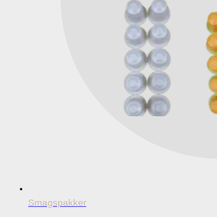
Smagspakker