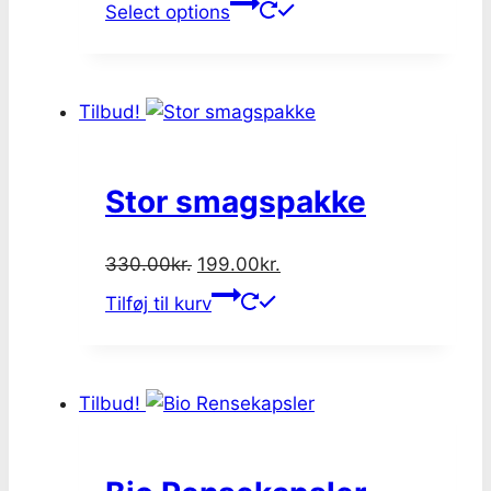
price
price
Select options
was:
is:
375.00kr..
349.00kr..
Tilbud!
Stor smagspakke
Original
Current
330.00
kr.
199.00
kr.
price
price
Tilføj til kurv
was:
is:
330.00kr..
199.00kr..
Tilbud!