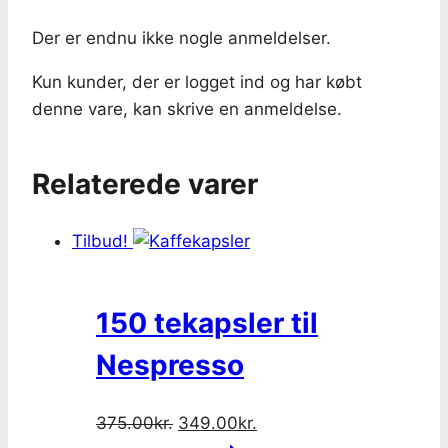
Der er endnu ikke nogle anmeldelser.
Kun kunder, der er logget ind og har købt
denne vare, kan skrive en anmeldelse.
Relaterede varer
Tilbud!
150 tekapsler til
Nespresso
Original
Current
375.00
kr.
349.00
kr.