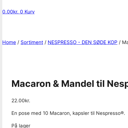
0.00
kr.
0
Kurv
Home
/
Sortiment
/
NESPRESSO - DEN SØDE KOP
/
Ma
Macaron & Mandel til Nes
22.00
kr.
En pose med 10 Macaron, kapsler til Nespresso®.
På lager