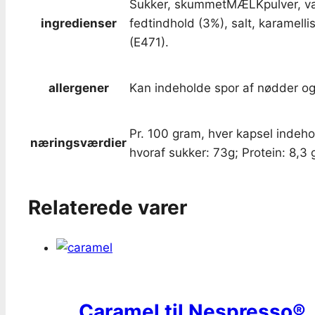
Sukker, skummetMÆLKpulver, valle
ingredienser
fedtindhold (3%), salt, karamell
(E471).
allergener
Kan indeholde spor af nødder og
Pr. 100 gram, hver kapsel indehol
næringsværdier
hvoraf sukker: 73g; Protein: 8,3 g
Relaterede varer
Caramel til Nespresso®