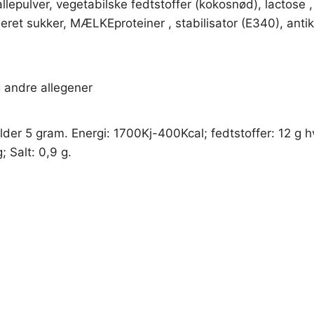
pulver, vegetabilske fedtstoffer (kokosnød), lactose , 
iseret sukker, MÆLKEproteiner , stabilisator (E340), ant
 andre allegener
der 5 gram. Energi: 1700Kj-400Kcal; fedtstoffer: 12 g hv
; Salt: 0,9 g.