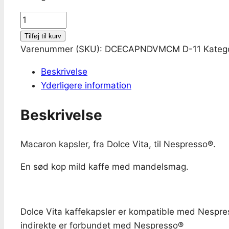
Macaron
&
Tilføj til kurv
Mandel
Varenummer (SKU):
DCECAPNDVMCM D-11
Kateg
til
Beskrivelse
Nespresso®
Yderligere information
antal
Beskrivelse
Macaron kapsler, fra Dolce Vita, til Nespresso®.
En sød kop mild kaffe med mandelsmag.
Dolce Vita kaffekapsler er kompatible med Nespre
indirekte er forbundet med Nespresso®