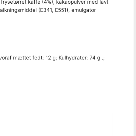
frysetørret kaffe (4%), kakaopulver med lavt
ikalkningsmiddel (E341, E551), emulgator
oraf mættet fedt: 12 g; Kulhydrater: 74 g .;