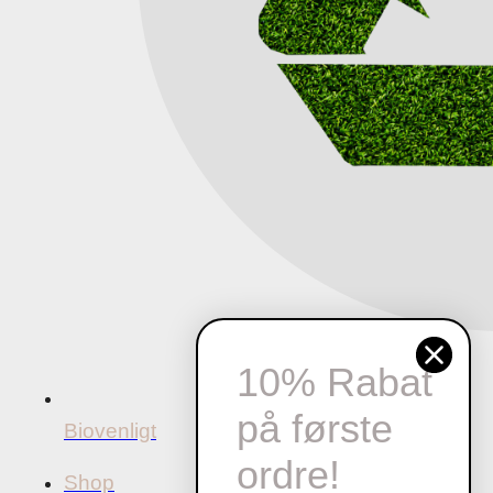
10% Rabat
på første
Biovenligt
ordre!
Shop