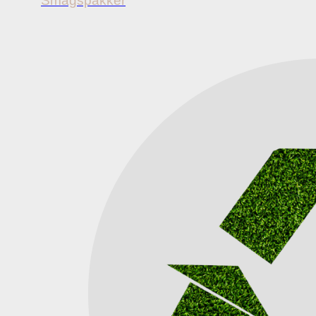
Smagspakker