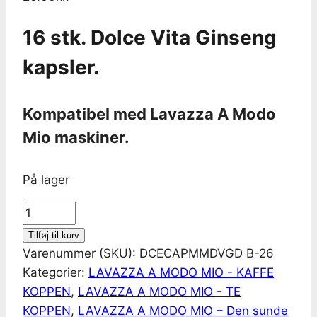
16 stk. Dolce Vita Ginseng
kapsler.
Kompatibel med Lavazza A Modo
Mio maskiner.
På lager
Latte
Ginseng
Tilføj til kurv
-
Varenummer (SKU):
DCECAPMMDVGD B-26
Bitter,
Kategorier:
LAVAZZA A MODO MIO - KAFFE
til
KOPPEN
,
LAVAZZA A MODO MIO - TE
Lavazza
KOPPEN
,
LAVAZZA A MODO MIO – Den sunde