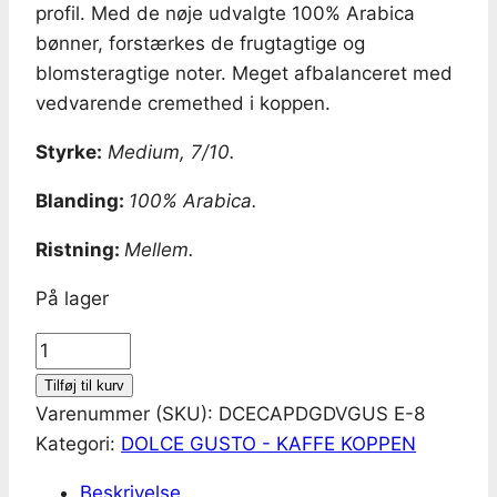
profil. Med de nøje udvalgte 100% Arabica
bønner, forstærkes de frugtagtige og
blomsteragtige noter. Meget afbalanceret med
vedvarende cremethed i koppen.
Styrke:
Medium, 7/10.
Blanding:
100% Arabica.
Ristning:
Mellem.
På lager
Gran
Gusto
Tilføj til kurv
kaffekapsler
Varenummer (SKU):
DCECAPDGDVGUS E-8
til
Kategori:
DOLCE GUSTO - KAFFE KOPPEN
Dolce
Beskrivelse
Gusto