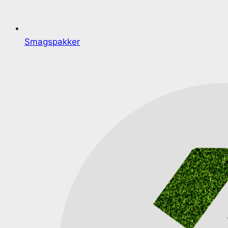
Smagspakker