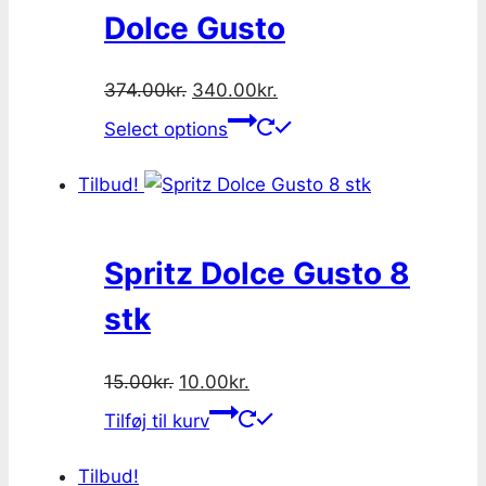
Dolce Gusto
Original
Current
374.00
kr.
340.00
kr.
price
price
Select options
was:
is:
374.00kr..
340.00kr..
Tilbud!
Spritz Dolce Gusto 8
stk
Original
Current
15.00
kr.
10.00
kr.
price
price
Tilføj til kurv
was:
is:
15.00kr..
10.00kr..
Tilbud!