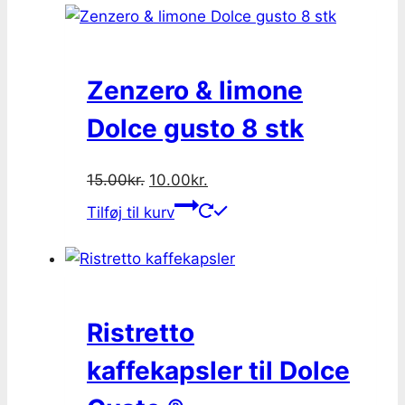
Zenzero & limone
Dolce gusto 8 stk
Original
Current
15.00
kr.
10.00
kr.
price
price
Tilføj til kurv
was:
is:
15.00kr..
10.00kr..
Ristretto
kaffekapsler til Dolce