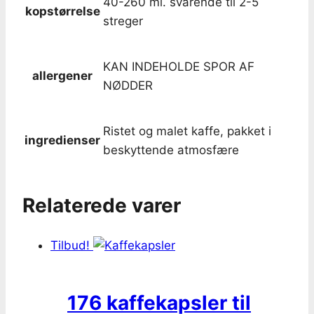
40-260 ml. svarende til 2-5
kopstørrelse
streger
KAN INDEHOLDE SPOR AF
allergener
NØDDER
Ristet og malet kaffe, pakket i
ingredienser
beskyttende atmosfære
Relaterede varer
Tilbud!
176 kaffekapsler til