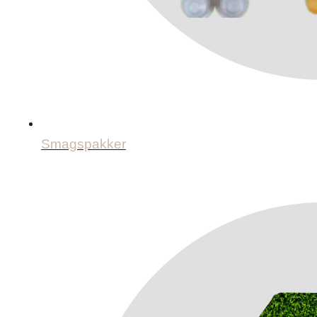
Smagspakker