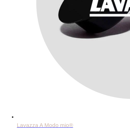
Lavazza A Modo mio®